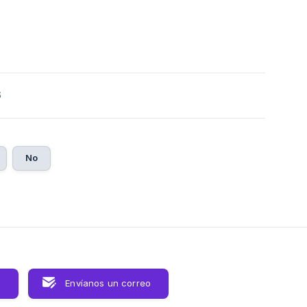
6
No
s
Envíanos un correo